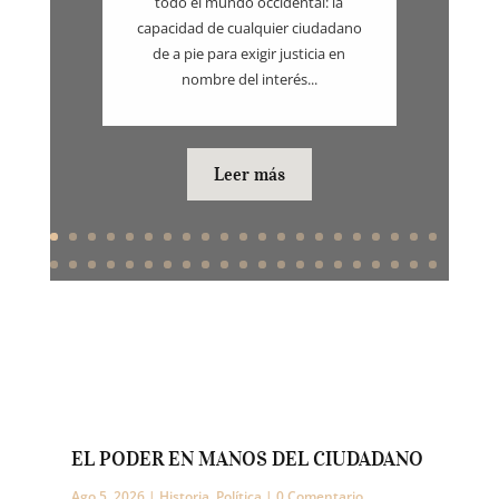
todo el mundo occidental: la
capacidad de cualquier ciudadano
de a pie para exigir justicia en
nombre del interés...
Leer más
EL PODER EN MANOS DEL CIUDADANO
Ago 5, 2026
|
Historia
,
Política
| 0 Comentario