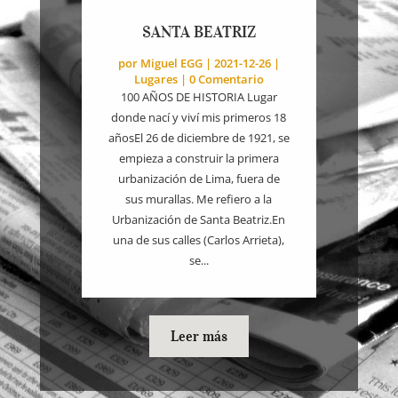
SANTA BEATRIZ
por
Miguel EGG
|
2021-12-26
|
Lugares
| 0 Comentario
100 AÑOS DE HISTORIA Lugar
donde nací y viví mis primeros 18
añosEl 26 de diciembre de 1921, se
empieza a construir la primera
urbanización de Lima, fuera de
sus murallas. Me refiero a la
Urbanización de Santa Beatriz.En
una de sus calles (Carlos Arrieta),
se...
Leer más